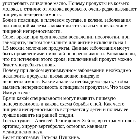
употреблять сливочное масло. Почему продукты из козьего
молока, в отличие от молока коровьего, очень редко вызывают
пищевую непереносимость.
Боли в пояснице, в плечевом суставе, в колене, заболевания
щитовидной железы – может ли это являться проявлением
пищевой непереносимости.
Совет врача: при хроническом воспалении носоглотки, при
гайморите, частом тонзиллите или ангине исключить на 1 –
1,5 месяца молочные продукты. Данные заболевания могут
быть проявлениями пищевой непереносимости. Возможно ли,
что по истечении этого срока, исключенный продукт можно
будет употреблять вновь.
Почему при любом аутоиммунном заболевании необходимо
исключить продукты, вызывающие пищевую
непереносимость. Какие анализы необходимо сдать, чтобы
выявить непереносимость к пищевым продуктам. Что такое
Иммунохелс.
Врачи какой специальности могут выявить пищевую
непереносимость и какова схема борьбы с ней. Как часто
пищевая непереносимость встречается у детей и почему ее
лучше выявить на ранней стадии.
Гость студии – Алексей Леонидович Хейло, врач травматолог-
ортопед, хирург-вертебролог, остеопат, кандидат
медицинских наук.
Ведет программу Татьяна Пушкина.