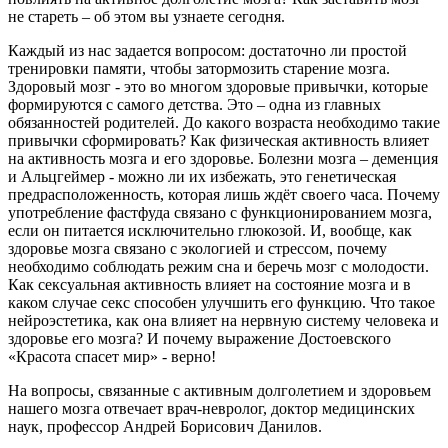
не стареть – об этом вы узнаете сегодня.
Каждый из нас задается вопросом: достаточно ли простой
тренировки памяти, чтобы затормозить старение мозга.
Здоровый мозг - это во многом здоровые привычки, которые
формируются с самого детства. Это – одна из главных
обязанностей родителей. До какого возраста необходимо такие
привычки сформировать? Как физическая активность влияет
на активность мозга и его здоровье. Болезни мозга – деменция
и Альцгеймер - можно ли их избежать, это генетическая
предрасположенность, которая лишь ждёт своего часа. Почему
употребление фастфуда связано с функционированием мозга,
если он питается исключительно глюкозой. И, вообще, как
здоровье мозга связано с экологией и стрессом, почему
необходимо соблюдать режим сна и беречь мозг с молодости.
Как сексуальная активность влияет на состояние мозга и в
каком случае секс способен улучшить его функцию. Что такое
нейроэстетика, как она влияет на нервную систему человека и
здоровье его мозга? И почему выражение Достоевского
«Красота спасет мир» - верно!
На вопросы, связанные с активным долголетием и здоровьем
нашего мозга отвечает врач-невролог, доктор медицинских
наук, профессор Андрей Борисович Данилов.