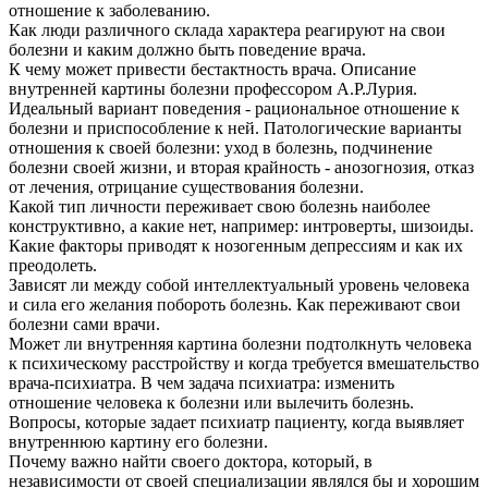
отношение к заболеванию.
Как люди различного склада характера реагируют на свои
болезни и каким должно быть поведение врача.
К чему может привести бестактность врача. Описание
внутренней картины болезни профессором А.Р.Лурия.
Идеальный вариант поведения - рациональное отношение к
болезни и приспособление к ней. Патологические варианты
отношения к своей болезни: уход в болезнь, подчинение
болезни своей жизни, и вторая крайность - анозогнозия, отказ
от лечения, отрицание существования болезни.
Какой тип личности переживает свою болезнь наиболее
конструктивно, а какие нет, например: интроверты, шизоиды.
Какие факторы приводят к нозогенным депрессиям и как их
преодолеть.
Зависят ли между собой интеллектуальный уровень человека
и сила его желания побороть болезнь. Как переживают свои
болезни сами врачи.
Может ли внутренняя картина болезни подтолкнуть человека
к психическому расстройству и когда требуется вмешательство
врача-психиатра. В чем задача психиатра: изменить
отношение человека к болезни или вылечить болезнь.
Вопросы, которые задает психиатр пациенту, когда выявляет
внутреннюю картину его болезни.
Почему важно найти своего доктора, который, в
независимости от своей специализации являлся бы и хорошим