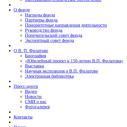
О фонде
Награды фонда
Партнеры фонда
Приоритетные направления деятельности
Руководство фонда
Попечительский совет фонда
Экспертный совет фонда
О В. П. Филатове
Биография
«Юбилейный проект к 150-летию В.П. Филатова»
Выставки
Научная экспозиция о В.П. Филатове
Электронная библиотека
Пресс-центр
Видео
Новости
СМИ о нас
Фотогалерея
Контакты