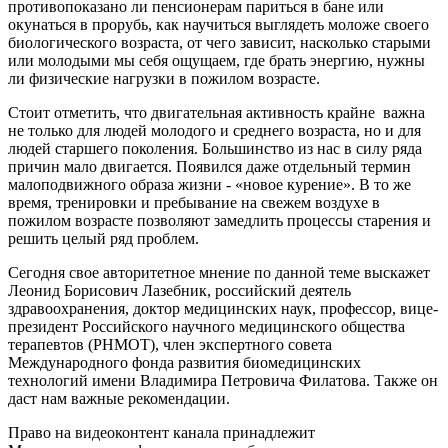
противопоказано ли пенсионерам париться в бане или
окунаться в прорубь, как научиться выглядеть моложе своего
биологического возраста, от чего зависит, насколько старыми
или молодыми мы себя ощущаем, где брать энергию, нужны
ли физические нагрузки в пожилом возрасте.
Стоит отметить, что двигательная активность крайне важна
не только для людей молодого и среднего возраста, но и для
людей старшего поколения. Большинство из нас в силу ряда
причин мало двигается. Появился даже отдельный термин
малоподвижного образа жизни - «новое курение». В то же
время, тренировки и пребывание на свежем воздухе в
пожилом возрасте позволяют замедлить процессы старения и
решить целый ряд проблем.
Сегодня свое авторитетное мнение по данной теме выскажет
Леонид Борисович Лазебник, российский деятель
здравоохранения, доктор медицинских наук, профессор, вице-
президент Российского научного медицинского общества
терапевтов (РНМОТ), член экспертного совета
Международного фонда развития биомедицинских
технологий имени Владимира Петровича Филатова. Также он
даст нам важные рекомендации.
Право на видеоконтент канала принадлежит