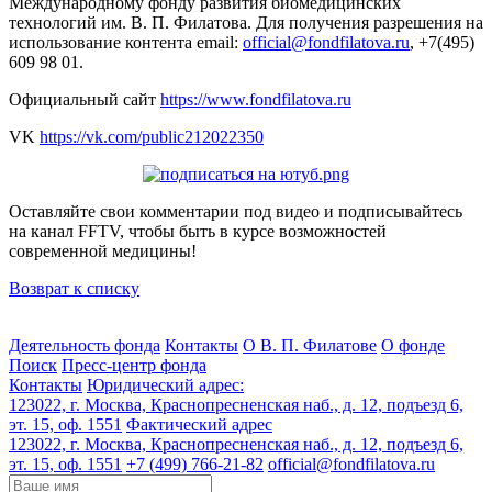
Международному фонду развития биомедицинских
технологий им. В. П. Филатова. Для получения разрешения на
использование контента email:
official@fondfilatova.ru
, +7(495)
609 98 01.
Официальный сайт
https://www.fondfilatova.ru
VK
https://vk.com/public212022350
Оставляйте свои комментарии под видео и подписывайтесь
на канал FFTV, чтобы быть в курсе возможностей
современной медицины!
Возврат к списку
Деятельность фонда
Контакты
О В. П. Филатове
О фонде
Поиск
Пресс-центр фонда
Контакты
Юридический адрес:
123022, г. Москва, Краснопресненская наб., д. 12, подъезд 6,
эт. 15, оф. 1551
Фактический адрес
123022, г. Москва, Краснопресненская наб., д. 12, подъезд 6,
эт. 15, оф. 1551
+7 (499) 766-21-82
official@fondfilatova.ru