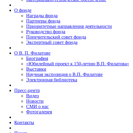
О фонде
Награды фонда
Партнеры фонда
Приоритетные направления деятельности
Руководство фонда
Попечительский совет фонда
Экспертный совет фонда
О В. П. Филатове
Биография
«Юбилейный проект к 150-летию В.П. Филатова»
Выставки
Научная экспозиция о В.П. Филатове
Электронная библиотека
Пресс-центр
Видео
Новости
СМИ о нас
Фотогалерея
Контакты