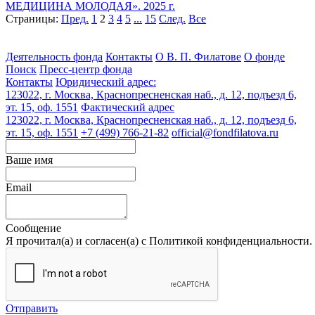
МЕДИЦИНА МОЛОДАЯ». 2025 г.
Страницы:
Пред.
1
2
3
4
5
...
15
След.
Все
Деятельность фонда
Контакты
О В. П. Филатове
О фонде
Поиск
Пресс-центр фонда
Контакты
Юридический адрес:
123022, г. Москва, Краснопресненская наб., д. 12, подъезд 6,
эт. 15, оф. 1551
Фактический адрес
123022, г. Москва, Краснопресненская наб., д. 12, подъезд 6,
эт. 15, оф. 1551
+7 (499) 766-21-82
official@fondfilatova.ru
Ваше имя
Email
Сообщение
Я прочитал(а) и согласен(а) с Политикой конфиденциальности.
Отправить