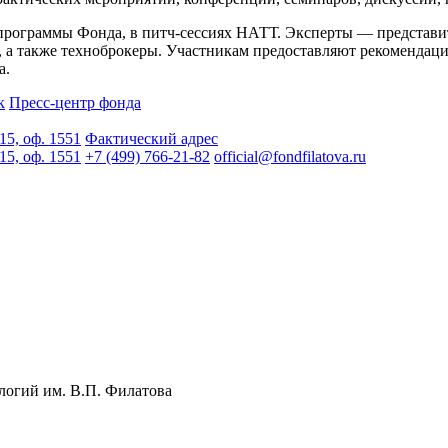
программы Фонда, в питч-сессиях НАТТ. Эксперты — представ
, а также техноброкеры. Участникам предоставляют рекомендац
а.
к
Пресс-центр фонда
15, оф. 1551
Фактический адрес
15, оф. 1551
+7 (499) 766-21-82
official@fondfilatova.ru
огий им. В.П. Филатова