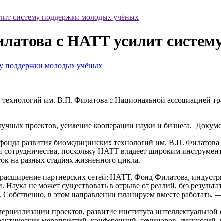
лит систему поддержки молодых учёных
илатова с НАТТ усилит систем
ехнологий им. В.П. Филатова с Национальной ассоциацией тра
аучных проектов, усиление кооперации науки и бизнеса. Докум
фонда развития биомедицинских технологий им. В.П. Филатов
 сотрудничества, поскольку НАТТ владеет широким инструмент
ок на разных стадиях жизненного цикла.
з расширение партнерских сетей: НАТТ, Фонд Филатова, индустр
 Наука не может существовать в отрыве от реалий, без результ
ей. Собственно, в этом направлении планируем вместе работать
циализации проектов, развитие института интеллектуальной со
рактических мероприятий, конференций, семинаров, дискуссий,