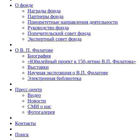
О фонде
Награды фонда
Партнеры фонда
Приоритетные направления деятельности
Руководство фонда
Попечительский совет фонда
Экспертный совет фонда
О В. П. Филатове
Биография
«Юбилейный проект к 150-летию В.П. Филатова»
Выставки
Научная экспозиция о В.П. Филатове
Электронная библиотека
Пресс-центр
Видео
Новости
СМИ о нас
Фотогалерея
Контакты
Поиск