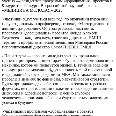
учёных — резидентов программы «доращивания» проектов и
9 лауреатов конкурса Всероссийской научной школы
«МЕДИЦИНА МОЛОДАЯ»-2025.
Участники будут учиться весь год, по окончании курса они
получат дипломы о профпереподготовке, «Мастер делового
администрирования». Об этом рассказал наставник
программы «доращивания» проектов Фонда Алексей
Веремеев — канд.мед.наук, советник директора НМИЦ
терапии и профилактической медицины Минздрава России,
исполнительный директор Союза ПРЕВЕНТМЕД.
- Наша задача — научить молодых учёных правильной
презентации проекта инвесторам, обучить их терминологии и
механике, которыми пользуется бизнес. В течение года они
пройдут разные модули и будут наполнять свой проект новой
информацией, своего рода мини-МВА. Мы также заполняем
пробелы в знаниях по финансам, маркетинговой стратегии.
Будем приглашать для ребят спикеров в очень интересных
форматах, не просто лекции с какими-то выкладками, а живая
дискуссия и адресные вопросы. Именно глубокое
человеческое понимание бизнеса будет являться залогом их
успеха в будущем.
Участниками программы «доращивания» проектов
Международного фонда развития биомедицинских