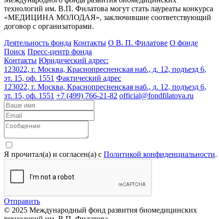
технологий им. В.П. Филатова могут стать лауреаты конкурса
«МЕДИЦИНА МОЛОДАЯ», заключившие соответствующий
договор с организаторами.
Деятельность фонда
Контакты
О В. П. Филатове
О фонде
Поиск
Пресс-центр фонда
Контакты
Юридический адрес:
123022, г. Москва, Краснопресненская наб., д. 12, подъезд 6,
эт. 15, оф. 1551
Фактический адрес
123022, г. Москва, Краснопресненская наб., д. 12, подъезд 6,
эт. 15, оф. 1551
+7 (499) 766-21-82
official@fondfilatova.ru
Я прочитал(а) и согласен(а) с
Политикой конфиденциальности
.
Отправить
© 2025 Международный фонд развития биомедицинских
технологий им. В.П. Филатова